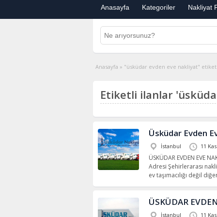
Anasayfa
Kategoriler
Nakliyat F
Anasayfa
»
"üsküdar evden eve nakliyat" etiketli
Etiketli ilanlar 'üsküd
Üsküdar Evden Ev
İstanbul
11 Ka
ÜSKÜDAR EVDEN EVE NAKLİY
Adresi Şehirlerarası nakl
ev taşımacılığı değil diğe
ÜSKÜDAR EVDEN
İstanbul
11 Ka