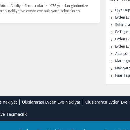
Üsküdar Nakliyat firması olarak 1976 yılından günümüze
Eşya De
erarası nakliyat ve evden eve nakliyatta sektörün en
Evden Eve
Şehirlera
Ev Taşıma
Evden Ev
Evden Eve
Asansör K
Marangoz
Nakliyat 
Fuar Taşı
e nakliyat
Uluslararası Evden Eve Nakliyat
Uluslararası Evden Eve 
ve Taşımacılık