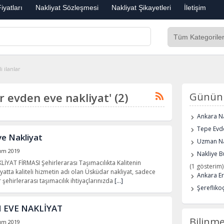
iyatları
Nakliyat Sözleşmesi
Nakliyat Şikayetleri
İletişim
 ilanlar
ar evden eve nakliyat' (2)
Günün 
Ankara Na
Tepe Evde
e Nakliyat
Uzman Na
sım 2019
Nakliye B
AT FİRMASI Şehirlerarası Taşımacılıkta Kalitenin
(1 gösterim)
iyatta kaliteli hizmetin adı olan Üsküdar nakliyat, sadece
Ankara E
r şehirlerarası taşımacılık ihtiyaçlarınızda
[…]
Şerefliko
 EVE NAKLİYAT
Bilinme
sım 2019