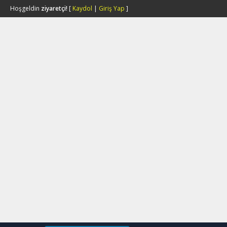
Hoşgeldin
ziyaretçi!
[
Kaydol
|
Giriş Yap
]