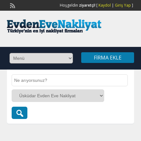
Hoşgeldin
ziyaretçi!
[
Kaydol
|
Giriş Yap
]
FIRMA EKLE