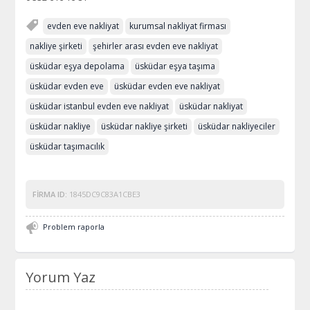
evden eve nakliyat
kurumsal nakliyat firması
nakliye şirketi
şehirler arası evden eve nakliyat
üsküdar eşya depolama
üsküdar eşya taşıma
üsküdar evden eve
üsküdar evden eve nakliyat
üsküdar istanbul evden eve nakliyat
üsküdar nakliyat
üsküdar nakliye
üsküdar nakliye şirketi
üsküdar nakliyeciler
üsküdar taşımacılık
FIRMA ID:
1845DC9C83A1CBE3
Problem raporla
Yorum Yaz