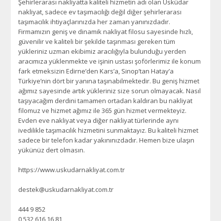
Şehirlerarası nakliyatta kaliteli hizmetin adı olan Üsküdar
nakliyat, sadece ev taşımacılığı değil diğer şehirlerarası
taşımacılık ihtiyaçlarınızda her zaman yanınızdadır.
Firmamızın geniş ve dinamik nakliyat filosu sayesinde hızlı,
güvenilir ve kaliteli bir şekilde taşınması gereken tüm
yükleriniz uzman ekibimiz aracılığıyla bulunduğu yerden
aracımıza yüklenmekte ve işinin ustası şoförlerimiz ile konum
fark etmeksizin Edirne’den Kars’a, Sinop’tan Hatay’a
Türkiye’nin dört bir yanına taşınabilmektedir. Bu geniş hizmet
ağımız sayesinde artık yükleriniz size sorun olmayacak. Nasıl
taşıyacağım derdini tamamen ortadan kaldıran bu nakliyat
filomuz ve hizmet ağımız ile 365 gün hizmet vermekteyiz.
Evden eve nakliyat veya diğer nakliyat türlerinde aynı
ivedilikle taşımacılık hizmetini sunmaktayız. Bu kaliteli hizmet
sadece bir telefon kadar yakınınızdadır. Hemen bize ulaşın
yükünüz dert olmasın.
https://www.uskudarnakliyat.com.tr
destek@uskudarnakliyat.com.tr
444 9 852
0 532 616 16 81