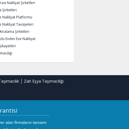
rası Nakliyat Şirketleri
 Şirketleri
e Nakliyat Platformu
 Nakliyat Tavsiyeleri
iralama Şirketleri
lu Evden Eve Nakliyat
Şikayetleri
macılığı
Taşımacılık
Zati Eşya Taşımacılığı
rantisi
yer alan firmaların tamamı