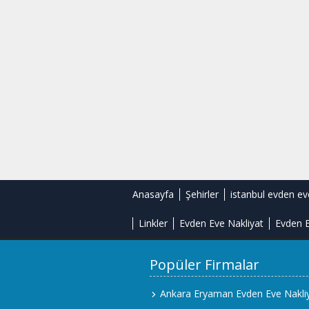
Anasayfa
Şehirler
istanbul evden ev
Linkler
Evden Eve Nakliyat
Evden E
Popüler Firmalar
Ankara Eryaman Evden Eve Nakli