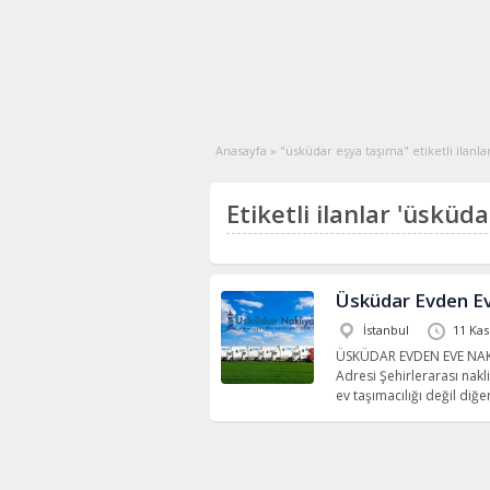
Anasayfa
»
"üsküdar eşya taşıma" etiketli ilanla
Etiketli ilanlar 'üsküd
Üsküdar Evden Ev
İstanbul
11 Ka
ÜSKÜDAR EVDEN EVE NAKLİY
Adresi Şehirlerarası nakl
ev taşımacılığı değil diğe