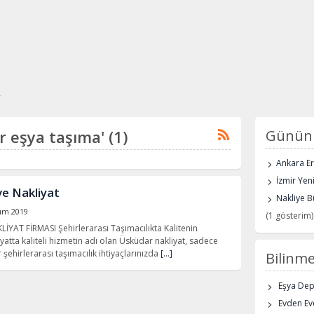
r
ar eşya taşıma' (1)
Günün 
Ankara E
İzmir Yen
e Nakliyat
Nakliye B
sım 2019
(1 gösterim)
AT FİRMASI Şehirlerarası Taşımacılıkta Kalitenin
iyatta kaliteli hizmetin adı olan Üsküdar nakliyat, sadece
r şehirlerarası taşımacılık ihtiyaçlarınızda
[…]
Bilinme
Eşya De
Evden Eve