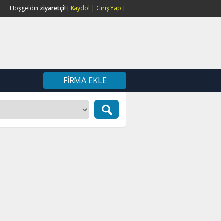
Hoşgeldin
ziyaretçi!
[
Kaydol
|
Giriş Yap
]
FIRMA EKLE