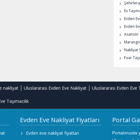
Şehirlera
Ev Taşıma
Evden Ev
Evden Eve
Asansör K
Marangoz
Nakliyat 
Fuar Taşı
e nakliyat
Uluslararası Evden Eve Nakliyat
Uluslararası Evden Eve 
ve Taşımacılık
Evden Eve Nakliyat Fiyatları
Portal Ga
yat
Evden eve nakliyat fiyatları
Portalımızda 