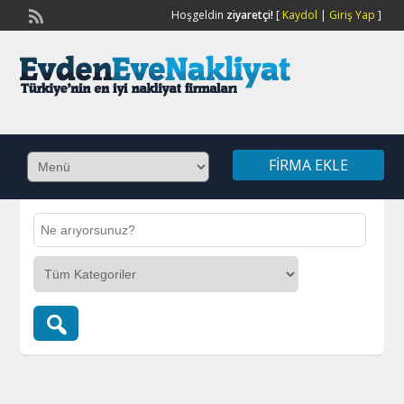
Hoşgeldin
ziyaretçi!
[
Kaydol
|
Giriş Yap
]
FIRMA EKLE