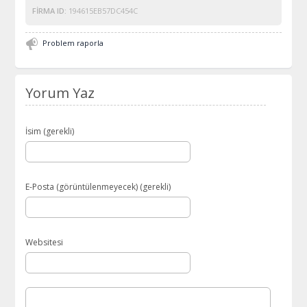
FIRMA ID:
194615EB57DC454C
Problem raporla
Yorum Yaz
İsim (gerekli)
E-Posta (görüntülenmeyecek) (gerekli)
Websitesi