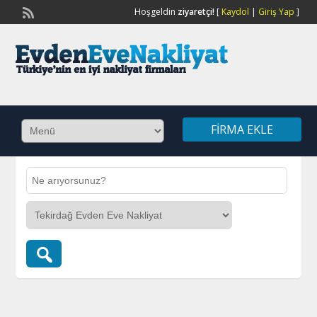
Hoşgeldin
ziyaretçi!
[
Kaydol
|
Giriş Yap
]
FIRMA EKLE