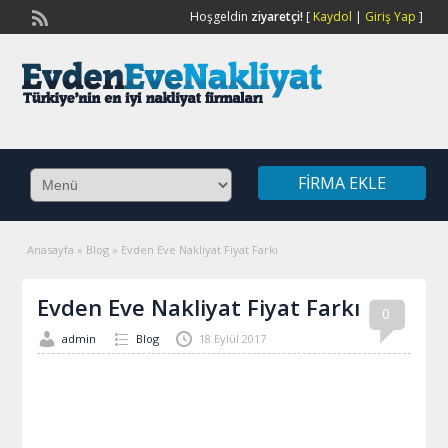
Hoşgeldin
ziyaretçi!
[
Kaydol
|
Giriş Yap
]
FIRMA EKLE
Anasayfa
»
Blog
»
Evden Eve Nakliyat Fiyat Farkı
Evden Eve Nakliyat Fiyat Farkı
0
admin
Blog
18 Eylül 2017