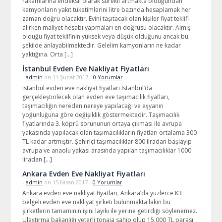
rakamlarına endeksli olarak sürekli artmakta olduğundan
kamyonların yakıt tüketimlerini litre bazında hesaplamak her
zaman doğru olacaktır. Evini taşıtacak olan kişiler fiyat teklifi
alırken maliyet hesabı yapmaları en doğrusu olacaktır. Almış
olduğu fiyat teklifinin yüksek veya düşük olduğunu ancak bu
şekilde anlayabilmektedir. Gelelim kamyonların ne kadar
yaktığına. Orta […]
İstanbul Evden Eve Nakliyat Fiyatları
-
admin
on 11 Şubat 2017 -
0 Yorumlar
istanbul evden eve nakliyat fiyatları İstanbul’da
gerçekleştirilecek olan evden eve taşımacılık fiyatları,
taşımacılığın nereden nereye yapılacağı ve eşyanın
yoğunluğuna göre değişiklik göstermektedir. Taşımacılık
fiyatlarında 3. köprü sorununun ortaya çıkması ile avrupa
yakasında yapılacak olan taşımacılıkların fiyatları ortalama 300
TL kadar artmıştır. Şehiriçi taşımacılıklar 800 liradan başlayıp
avrupa ve anaolu yakası arasında yapılan taşımacılıklar 1000
liradan […]
Ankara Evden Eve Nakliyat Fiyatları
-
admin
on 15 Nisan 2017 -
0 Yorumlar
Ankara evden eve nakliyat fiyatları, Ankara’da yüzlerce K3
belgeli evden eve nakliyat şirketi bulunmakta lakin bu
şirketlerin tamamının işini layıkı ile yerine getirdiği söylenemez.
Ulaştırma bakanlığı yeterli tonaja sahip olup 15.000 TL parası