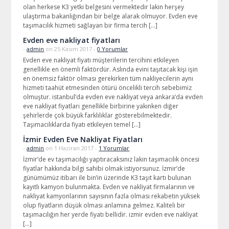
olan herkese K3 yetki belgesini vermektedir lakin herşey
ulaştırma bakanlığından bir belge alarak olmuyor. Evden eve
taşımacılık hizmeti sağlayan bir firma tercih […]
Evden eve nakliyat fiyatları
-
admin
on 25 Kasım 2017 -
0 Yorumlar
Evden eve nakliyat fiyatı müşterilerin tercihini etkileyen
genellikle en önemli faktördür. Aslında evini taşıtacak kişi işin
en önemsiz faktör olması gerekirken tüm nakliyecilerin aynı
hizmeti taahüt etmesinden ötürü öncelikli tercih sebebimiz
olmuştur. istanbul’da evden eve nakliyat veya ankara’da evden
eve nakliyat fiyatları genellikle birbirine yakınken diğer
şehirlerde çok büyük farklılıklar gösterebilmektedir.
Taşımacılıklarda fiyatı etkileyen temel […]
İzmir Evden Eve Nakliyat Fiyatları
-
admin
on 1 Haziran 2017 -
1 Yorumlar
İzmir’de ev taşımacılığı yaptıracaksınız lakin taşımacılık öncesi
fiyatlar hakkında bilgi sahibi olmak istiyorsunuz. İzmir’de
günümümüz itibarı ile bin’in üzerinde K3 taşıt kartı bulunan
kayıtlı kamyon bulunmakta. Evden ve nakliyat firmalarının ve
nakliyat kamyonlarının sayısının fazla olması rekabetin yüksek
olup fiyatların düşük olması anlamına gelmez. Kaliteli bir
taşımacılığın her yerde fiyatı bellidir. izmir evden eve nakliyat
[…]