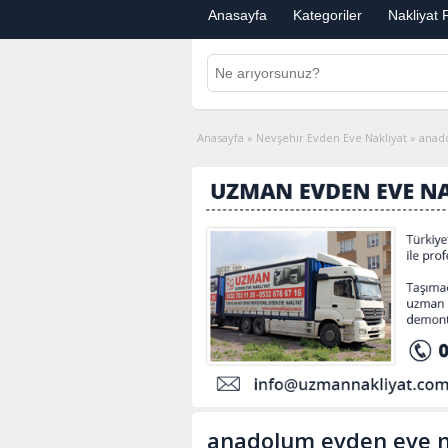
Anasayfa
Kategoriler
Nakliyat F
Anasayfa
»
Nevşehir Evden Eve Nakliyat
»
anad
anadolum evden eve n