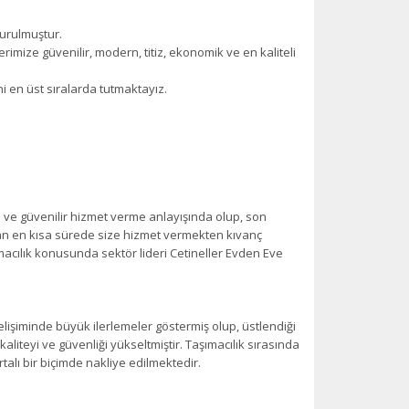
kurulmuştur.
rimize güvenilir, modern, titiz, ekonomik ve en kaliteli
i en üst sıralarda tutmaktayız.
zlı ve güvenilir hizmet verme anlayışında olup, son
man en kısa sürede size hizmet vermekten kıvanç
acılık konusunda sektör lideri Cetineller Evden Eve
gelişiminde büyük ilerlemeler göstermiş olup, üstlendiği
liteyi ve güvenliği yükseltmiştir. Taşımacılık sırasında
talı bir biçimde nakliye edilmektedir.