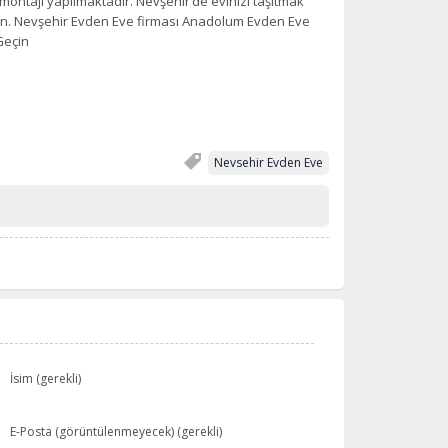
 montajı yapılmaktadır. Nevşehir’de evinizi taşıtmak
eçin. Nevşehir Evden Eve firması Anadolum Evden Eve
Geçin
Nevsehir Evden Eve
İsim (gerekli)
E-Posta (görüntülenmeyecek) (gerekli)