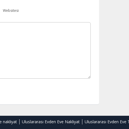
Websitesi
e nakliyat
Uluslararası Evden Eve Nakliyat
Uluslararası Evden Eve 