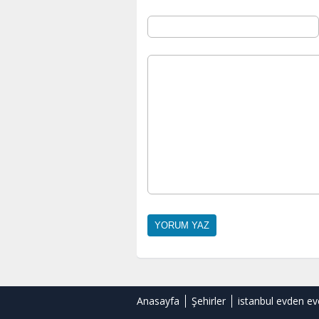
Anasayfa
Şehirler
istanbul evden ev