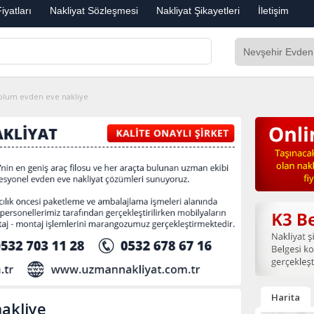
iyatları
Nakliyat Sözleşmesi
Nakliyat Şikayetleri
İletişim
olum evden eve nakliye
Harita
akliye