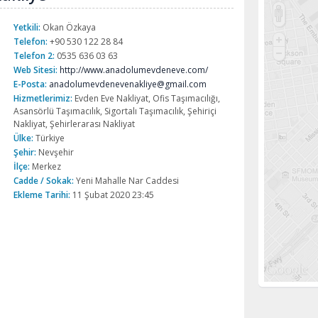
Yetkili:
Okan Özkaya
Telefon:
+90 530 122 28 84
Telefon 2:
0535 636 03 63
Web Sitesi:
http://www.anadolumevdeneve.com/
E-Posta:
anadolumevdenevenakliye@gmail.com
Hizmetlerimiz:
Evden Eve Nakliyat, Ofis Taşımacılığı,
Asansörlü Taşımacılık, Sigortalı Taşımacılık, Şehiriçi
Nakliyat, Şehirlerarası Nakliyat
Ülke:
Türkiye
Şehir:
Nevşehir
İlçe:
Merkez
Cadde / Sokak:
Yeni Mahalle Nar Caddesi
Ekleme Tarihi:
11 Şubat 2020 23:45