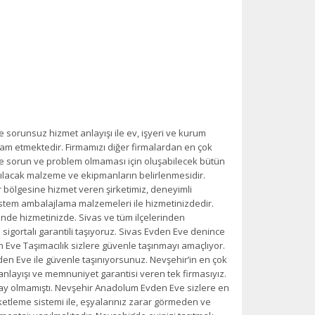
 sorunsuz hizmet anlayışı ile ev, işyeri ve kurum
am etmektedir. Firmamızı diğer firmalardan en çok
inde sorun ve problem olmaması için oluşabilecek bütün
ılacak malzeme ve ekipmanların belirlenmesidir.
her bölgesine hizmet veren şirketimiz, deneyimli
istem ambalajlama malzemeleri ile hizmetinizdedir.
nde hizmetinizde. Sivas ve tüm ilçelerinden
 sigortalı garantili taşıyoruz. Sivas Evden Eve denince
en Eve Taşımacılık sizlere güvenle taşınmayı amaçlıyor.
n Eve ile güvenle taşınıyorsunuz. Nevşehir’in en çok
 anlayışı ve memnuniyet garantisi veren tek firmasıyız.
lay olmamıştı. Nevşehir Anadolum Evden Eve sizlere en
ketleme sistemi ile, eşyalarınız zarar görmeden ve