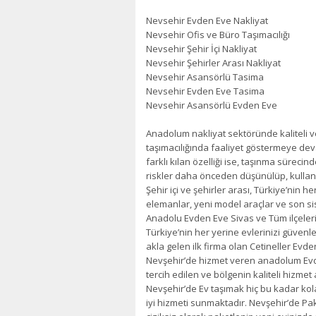
Nevsehir Evden Eve Nakliyat
Nevsehir Ofis ve Büro Taşımacılığı
Nevsehir Şehir İçi Nakliyat
Nevsehir Şehirler Arası Nakliyat
Nevsehir Asansörlü Tasima
Nevsehir Evden Eve Tasima
Nevsehir Asansörlü Evden Eve
Anadolum nakliyat sektöründe kaliteli ve
taşımacılığında faaliyet göstermeye dev
farklı kılan özelliği ise, taşınma sürec
riskler daha önceden düşünülüp, kullan
Şehir içi ve şehirler arası, Türkiye’nin 
elemanlar, yeni model araçlar ve son s
Anadolu Evden Eve Sivas ve Tüm ilçeleri
Türkiye’nin her yerine evlerinizi güvenle
akla gelen ilk firma olan Cetineller Evd
Nevşehir’de hizmet veren anadolum Evde
tercih edilen ve bölgenin kaliteli hizmet
Nevşehir’de Ev taşımak hiç bu kadar ko
iyi hizmeti sunmaktadır. Nevşehir’de Pa