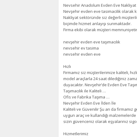
Nevsehir Anadolum Evden Eve Nakliyat
Nevşehir evden eve tasimacilik olarak 
Nakliyat sektöründe siz değerli müşterile
biçimde hizmet anlayışı sunmaktadır.
Firma ekibi olarak müşteri memnuniyetin
nevşehir evden eve taşımacılık
nevsehir ev tasima
nevsehir evden eve
Hızlı
Firmamız siz müşterilerimize kaliteli, hı
model araçlarla 24 saat dilediğiniz za
duyacaktır. Nevşehir’de Evden Eve Taşım
Taşımacılık ile Kaliteli …
Ofis ve Fabrika Taşıma …
Nevşehir Evden Eve İlden İle
Kaliteli ve Güvenilir Şu an da firmamız 
uygun araç ve kullandığı malzemelerde ka
sizin güvenceniz olarak eşyalarınız sigor
Hizmetlerimiz