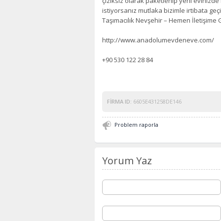
çiziksiz olarak paketlenip yeni evinizde
istiyorsanız mutlaka bizimle irtibata g
Taşımacılık Nevşehir – Hemen İletişime 
http://www.anadolumevdeneve.com/
+90 530 122 28 84
FIRMA ID:
6605E431258DE146
Problem raporla
Yorum Yaz