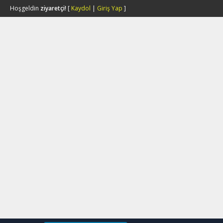
Hoşgeldin
ziyaretçi!
[
Kaydol
|
Giriş Yap
]