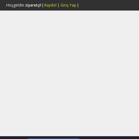
Hoşgeldin
ziyaretçi!
[
Kaydol
|
Giriş Yap
]