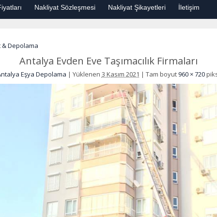
iyatları
Nakliyat Sözleşmesi
Nakliyat Şikayetleri
İletişim
at & Depolama
Antalya Evden Eve Taşımacılık Firmaları
Antalya Eşya Depolama
|
Yüklenen
3 Kasım 2021
|
Tam boyut
960 × 720
pik