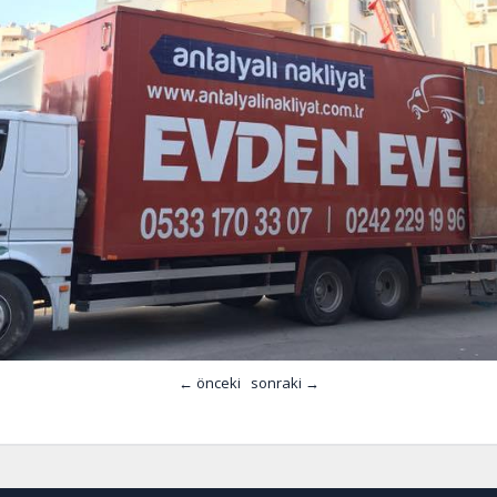
← önceki
sonraki →