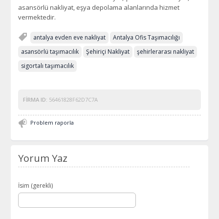
asansörlü nakliyat, eşya depolama alanlarında hizmet
vermektedir.
antalya evden eve nakliyat
Antalya Ofis Taşımacılığı
asansörlü taşımacılık
Şehiriçi Nakliyat
şehirlerarası nakliyat
sigortalı taşımacılık
FIRMA ID:
56461828F62D7C7A
Problem raporla
Yorum Yaz
İsim (gerekli)