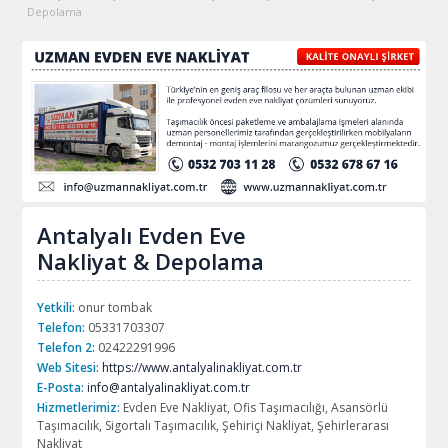
Depolama
Antalyalı Evden Eve
Nakliyat & Depolama
Yetkili:
onur tombak
Telefon:
05331703307
Telefon 2:
02422291996
Web Sitesi:
https://www.antalyalinakliyat.com.tr
E-Posta:
info@antalyalinakliyat.com.tr
Hizmetlerimiz:
Evden Eve Nakliyat, Ofis Taşımacılığı, Asansörlü
Taşımacılık, Sigortalı Taşımacılık, Şehiriçi Nakliyat, Şehirlerarası
Nakliyat