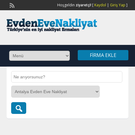
Hoşgeldin
ziyaretçi!
[
Kaydol
|
Giriş Yap
]
FIRMA EKLE