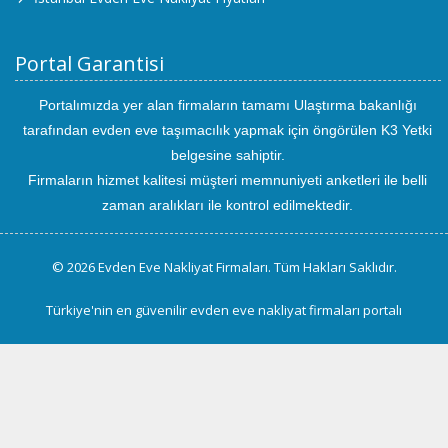
Portal Garantisi
Portalımızda yer alan firmaların tamamı Ulaştırma bakanlığı
tarafından evden eve taşımacılık yapmak için öngörülen K3 Yetki
belgesine sahiptir.
Firmaların hizmet kalitesi müşteri memnuniyeti anketleri ile belli
zaman aralıkları ile kontrol edilmektedir.
© 2026 Evden Eve Nakliyat Firmaları. Tüm Hakları Saklıdır.
Türkiye'nin en güvenilir evden eve nakliyat firmaları portalı
uluslararası
evden
eve
taşımacılık
kayseri
evden