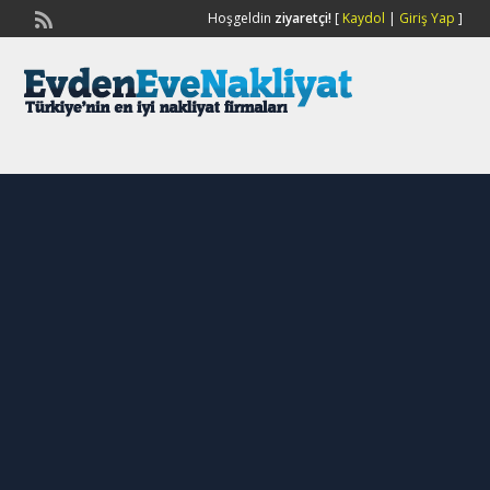
Hoşgeldin
ziyaretçi!
[
Kaydol
|
Giriş Yap
]