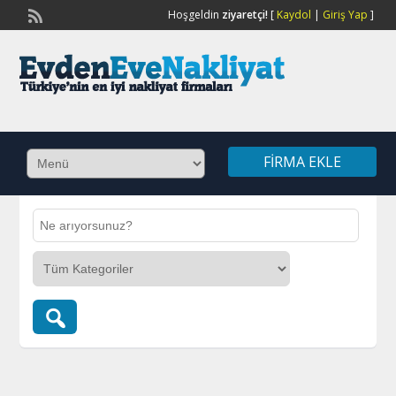
Hoşgeldin
ziyaretçi!
[
Kaydol
|
Giriş Yap
]
FIRMA EKLE