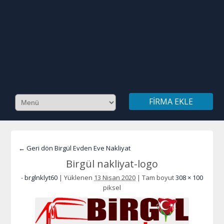
FIRMA EKLE
← Geri dön Birgül Evden Eve Nakliyat
Birgül nakliyat-logo
-
brglnklyt60
|
Yüklenen
13 Nisan 2020
|
Tam boyut
308 × 100
piksel