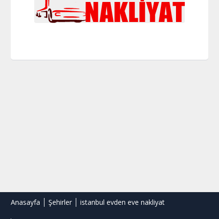
Anasayfa
Şehirler
istanbul evden eve nakliyat