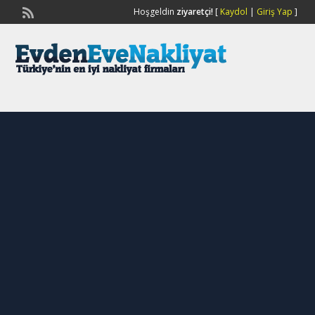
Hoşgeldin
ziyaretçi!
[
Kaydol
|
Giriş Yap
]