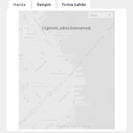
Harita
İletişim
Firma Sahibi
Üzgünüm, adres bulunamadı.