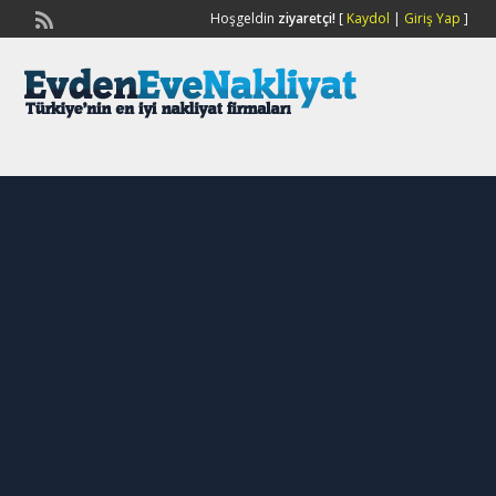
Hoşgeldin
ziyaretçi!
[
Kaydol
|
Giriş Yap
]