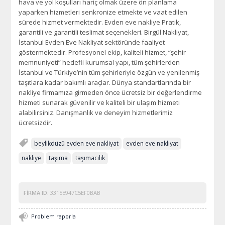
hava ve yol koşulları hariç olmak üzere ön planlama
yaparken hizmetleri senkronize etmekte ve vaat edilen
sürede hizmet vermektedir. Evden eve nakliye Pratik,
garantili ve garantili teslimat seçenekleri. Birgül Nakliyat,
İstanbul Evden Eve Nakliyat sektöründe faaliyet
göstermektedir. Profesyonel ekip, kaliteli hizmet, “şehir
memnuniyeti” hedefli kurumsal yapı, tüm şehirlerden
İstanbul ve Türkiye’nin tüm şehirleriyle özgün ve yenilenmiş
taşıtlara kadar bakımlı araçlar. Dünya standartlarında bir
nakliye firmamıza girmeden önce ücretsiz bir değerlendirme
hizmeti sunarak güvenilir ve kaliteli bir ulaşım hizmeti
alabilirsiniz. Danışmanlık ve deneyim hizmetlerimiz
ücretsizdir.
beylikdüzü evden eve nakliyat
evden eve nakliyat
nakliye
taşıma
taşımacılık
FIRMA ID:
3315E947C5EF0BAB
Problem raporla