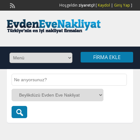
Hoşgeldin
ziyaretçi!
[
Kaydol
|
Giriş Yap
]
FIRMA EKLE