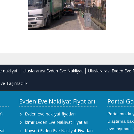
e nakliyat
Uluslararası Evden Eve Nakliyat
Uluslararası Evden Eve 
ve Taşımacılık
Evden Eve Nakliyat Fiyatları
Portal Ga
m)
Evden eve nakliyat fiyatları
Portalımızda 
Ulaştırma bak
İzmir Evden Eve Nakliyat Fiyatları
eve taşımacıl
yat
Kayseri Evden Eve Nakliyat Fiyatları