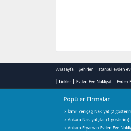
Anasayfa
Şehirler
istanbul evden ev
Linkler
Evden Eve Nakliyat
Evden E
Popüler Firmalar
İzmir Yeniçağ Nakliyat
(2 gösteri
Ankara Nakliyatçılar
(1 gösterim)
Ankara Eryaman Evden Eve Nakli