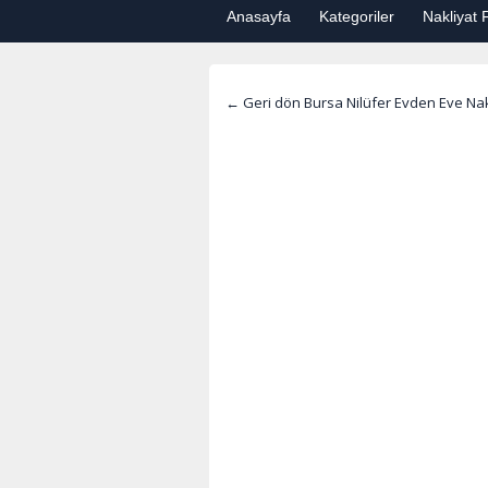
Anasayfa
Kategoriler
Nakliyat F
← Geri dön Bursa Nilüfer Evden Eve Nak