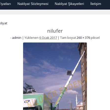
iyatları
Nakliyat Sözleşmesi
Nakliyat Şikayetleri
İletişim
liyat
nilufer
-
admin
|
Yüklenen
6 Ocak 2017
|
Tam boyut
260 × 376
piksel