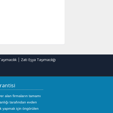
Taşımacılık
Zati Eşya Taşımacılığı
rantisi
yer alan firmaların tamamı
anlığı tarafından evden
ık yapmak için öngörülen