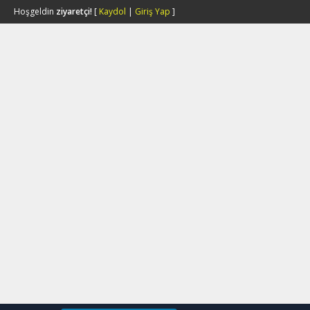
Hoşgeldin
ziyaretçi!
[
Kaydol
|
Giriş Yap
]