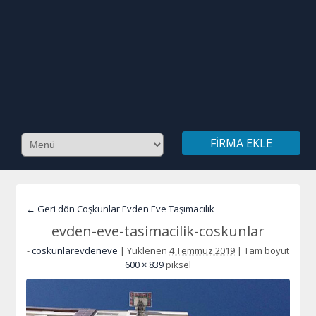
FIRMA EKLE
← Geri dön Coşkunlar Evden Eve Taşımacılık
evden-eve-tasimacilik-coskunlar
-
coskunlarevdeneve
|
Yüklenen
4 Temmuz 2019
|
Tam boyut
600 × 839
piksel