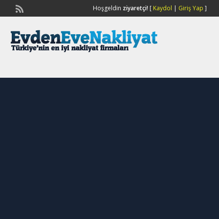
Hoşgeldin
ziyaretçi!
[
Kaydol
|
Giriş Yap
]