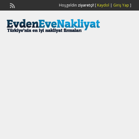
Hoşgeldin
ziyaretçi!
[
Kaydol
|
Giriş Yap
]