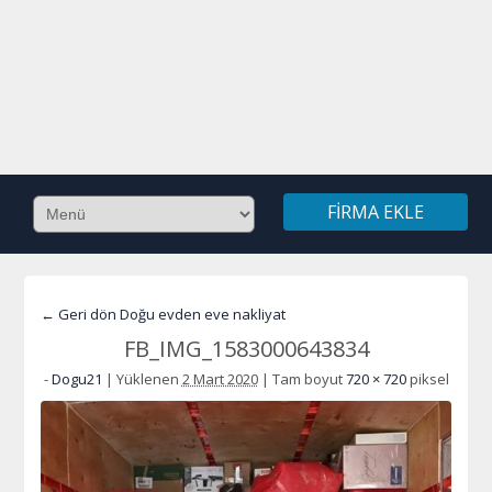
FIRMA EKLE
← Geri dön Doğu evden eve nakliyat
FB_IMG_1583000643834
-
Dogu21
|
Yüklenen
2 Mart 2020
|
Tam boyut
720 × 720
piksel