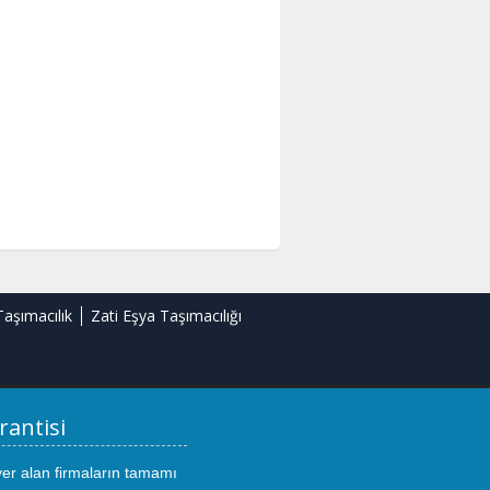
Taşımacılık
Zati Eşya Taşımacılığı
rantisi
yer alan firmaların tamamı