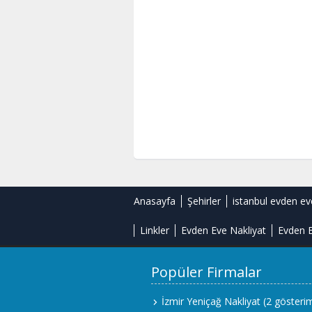
Anasayfa
Şehirler
istanbul evden ev
Linkler
Evden Eve Nakliyat
Evden E
Popüler Firmalar
İzmir Yeniçağ Nakliyat
(2 gösteri