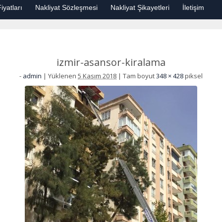
iyatları
Nakliyat Sözleşmesi
Nakliyat Şikayetleri
İletişim
izmir-asansor-kiralama
-
admin
|
Yüklenen
5 Kasım 2018
|
Tam boyut
348 × 428
piksel