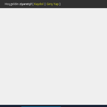
Hoşgeldin
ziyaretçi!
[
Kaydol
|
Giriş Yap
]