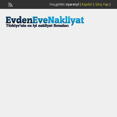
Hoşgeldin
ziyaretçi!
[
Kaydol
|
Giriş Yap
]