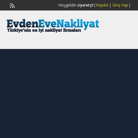
Hoşgeldin
ziyaretçi!
[
Kaydol
|
Giriş Yap
]