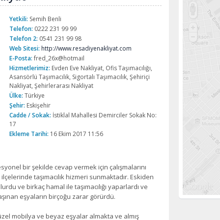
Yetkili:
Semih Benli
Telefon:
0222 231 99 99
Telefon 2:
0541 231 99 98
Web Sitesi:
http://www.resadiyenakliyat.com
E-Posta:
fred_26x@hotmail
Hizmetlerimiz:
Evden Eve Nakliyat, Ofis Taşımacılığı,
Asansörlü Taşımacılık, Sigortalı Taşımacılık, Şehiriçi
Nakliyat, Şehirlerarası Nakliyat
Ülke:
Türkiye
Şehir:
Eskişehir
Cadde / Sokak:
İstiklal Mahallesi Demirciler Sokak No:
17
Ekleme Tarihi:
16 Ekim 2017 11:56
esyonel bir şekilde cevap vermek için çalışmalarını
ilçelerinde taşımacılık hizmeri sunmaktadır. Eskiden
lurdu ve birkaç hamal ile taşımacılığı yaparlardı ve
şınan eşyaların birçoğu zarar görürdü.
zel mobilya ve beyaz eşyalar almakta ve almış