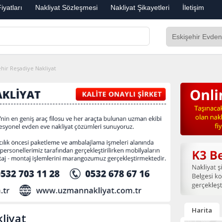
iyatları
Nakliyat Sözleşmesi
Nakliyat Şikayetleri
İletişim
ehir Reşadiye Nakliyat
Harita
liyat