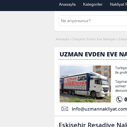
Anasayfa
Kategoriler
Nakliyat F
Anasayfa
»
Eskişehir Evden Eve Nakliyat
»
Eskiş
Eskişehir Reşadiye Nak