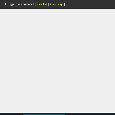
Hoşgeldin
ziyaretçi!
[
Kaydol
|
Giriş Yap
]