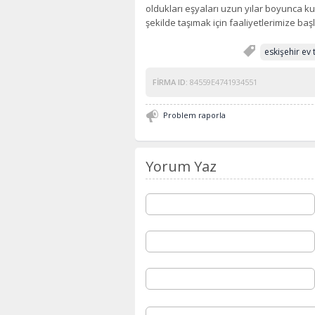
oldukları eşyaları uzun yılar boyunca ku
şekilde taşımak için faaliyetlerimize baş
eskişehir ev
FIRMA ID:
84559E4741934551
Problem raporla
Yorum Yaz