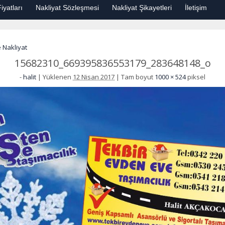
iyatları
Nakliyat Sözleşmesi
Nakliyat Şikayetleri
İletişim
 Nakliyat
15682310_669395836553179_283648148_o
-
halit
|
Yüklenen
12 Nisan 2017
|
Tam boyut
1000 × 524
piksel