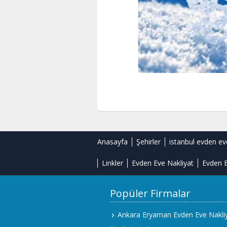
Anasayfa
Şehirler
istanbul evden ev
Linkler
Evden Eve Nakliyat
Evden E
Popüler Firmalar
Ankara Eryaman Evden Eve Nakli