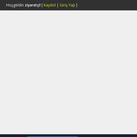
Hoşgeldin
ziyaretçi!
[
Kaydol
|
Giriş Yap
]