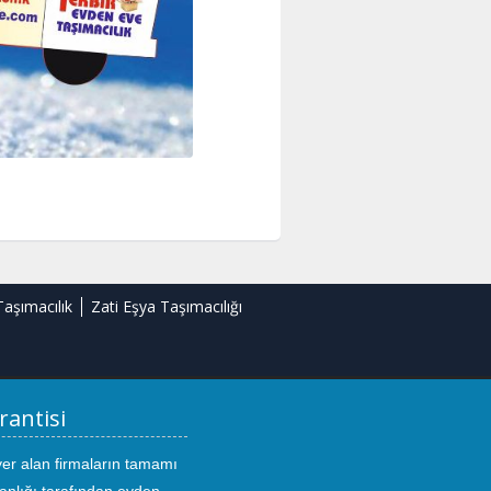
Taşımacılık
Zati Eşya Taşımacılığı
rantisi
yer alan firmaların tamamı