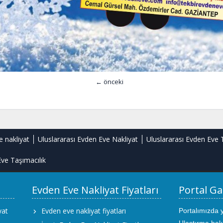
← önceki
e nakliyat
Uluslararası Evden Eve Nakliyat
Uluslararası Evden Eve 
ve Taşımacılık
Evden Eve Nakliyat Fiyatları
Portal Ga
yat
Evden eve nakliyat fiyatları
Portalımızda 