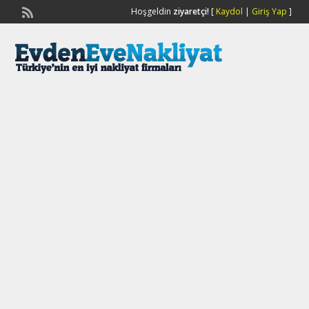
Hoşgeldin
ziyaretçi!
[
Kaydol
|
Giriş Yap
]