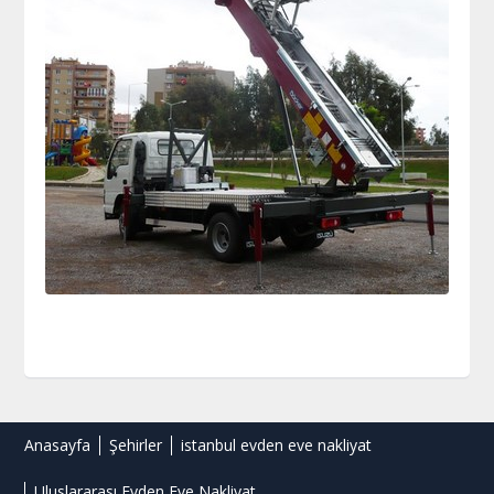
Anasayfa
Şehirler
istanbul evden eve nakliyat
Uluslararası Evden Eve Nakliyat