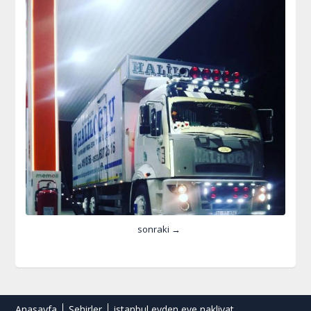
sonraki →
Anasayfa
Şehirler
istanbul evden eve nakliyat