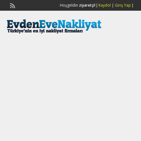
Hoşgeldin
ziyaretçi!
[
Kaydol
|
Giriş Yap
]