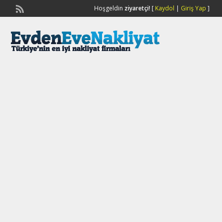
Hoşgeldin
ziyaretçi!
[
Kaydol
|
Giriş Yap
]