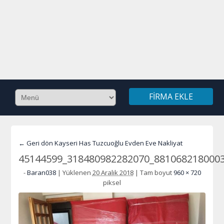
FIRMA EKLE
← Geri dön Kayseri Has Tuzcuoğlu Evden Eve Nakliyat
45144599_318480982282070_881068218000
-
Baran038
|
Yüklenen
20 Aralık 2018
|
Tam boyut
960 × 720
piksel