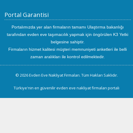
Portal Garantisi
Portalımızda yer alan firmaların tamamı Ulaştırma bakanlığı
tarafından evden eve taşımacılık yapmak için öngörülen K3 Yetki
belgesine sahiptir.
Firmaların hizmet kalitesi müşteri memnuniyeti anketleri ile belli
zaman aralıkları ile kontrol edilmektedir.
© 2026 Evden Eve Nakliyat Firmaları. Tüm Hakları Saklıdır.
Türkiye'nin en güvenilir evden eve nakliyat firmaları portalı
uluslararası
evden
eve
taşımacılık
kayseri
evden
eve