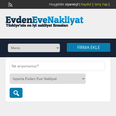
Hoşgeldin
ziyaretçi!
[
Kaydol
|
Giriş Yap
]
FIRMA EKLE