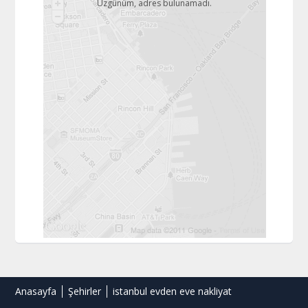
Üzgünüm, adres bulunamadı.
Anasayfa
Şehirler
istanbul evden eve nakliyat