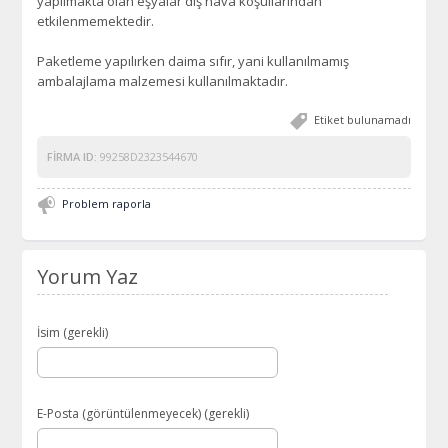
yapılmakta olan eşyalar dış hava koşullarından
etkilenmemektedir.
Paketleme yapılırken daima sıfır, yani kullanılmamış
ambalajlama malzemesi kullanılmaktadır.
Etiket bulunamadı
FIRMA ID:
99258D2323544670
Problem raporla
Yorum Yaz
İsim (gerekli)
E-Posta (görüntülenmeyecek) (gerekli)