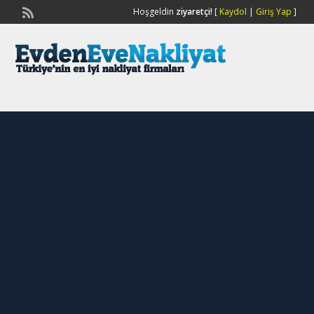
Hoşgeldin
ziyaretçi!
[
Kaydol
|
Giriş Yap
]