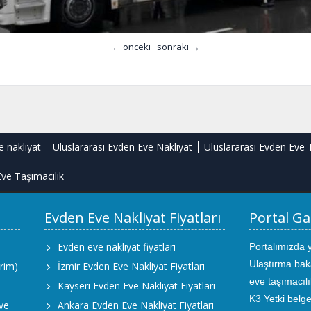
← önceki
sonraki →
e nakliyat
Uluslararası Evden Eve Nakliyat
Uluslararası Evden Eve 
ve Taşımacılık
Evden Eve Nakliyat Fiyatları
Portal Ga
Evden eve nakliyat fiyatları
Portalımızda 
Ulaştırma bak
rim)
İzmir Evden Eve Nakliyat Fiyatları
eve taşımacıl
Kayseri Evden Eve Nakliyat Fiyatları
K3 Yetki belge
ve
Ankara Evden Eve Nakliyat Fiyatları