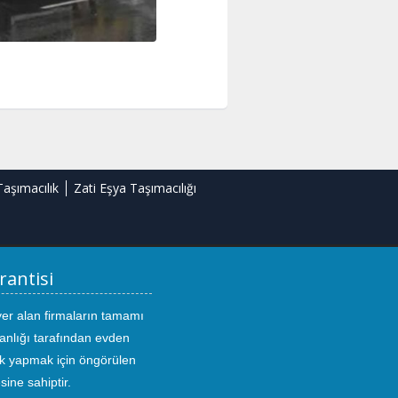
Taşımacılık
Zati Eşya Taşımacılığı
rantisi
yer alan firmaların tamamı
anlığı tarafından evden
ık yapmak için öngörülen
sine sahiptir.