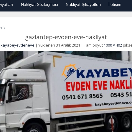
iyatları
Nakliyat Sözleşmesi
Nakliyat Şikayetleri
İletişim
lık
gaziantep-evden-eve-nakliyat
-
kayabeyevdeneve
|
Yüklenen
31 Aralık 2021
|
Tam boyut
1000 × 402
pikse