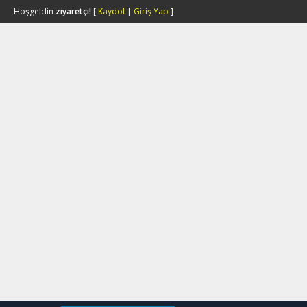
Hoşgeldin
ziyaretçi!
[
Kaydol
|
Giriş Yap
]