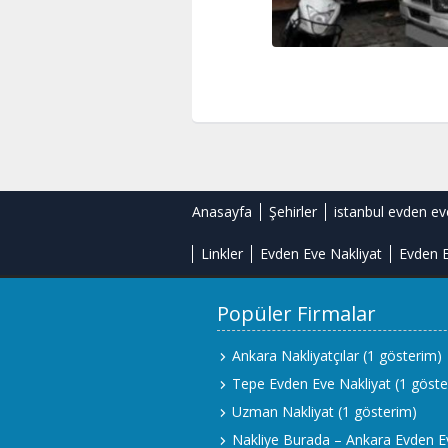
Anasayfa
Şehirler
istanbul evden ev
Linkler
Evden Eve Nakliyat
Evden E
Popüler Firmalar
Ankara Nakliyatçılar
(1 gösterim)
Tepe Evden Eve Nakliyat
(1 göste
Uzman Nakliyat
(1 gösterim)
Nakliye Burada – Ankara Evden E