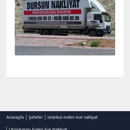
Anasayfa
Şehirler
istanbul evden eve nakliyat
Uluslararası Evden Eve Nakliyat