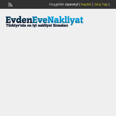
Hoşgeldin
ziyaretçi!
[
Kaydol
|
Giriş Yap
]