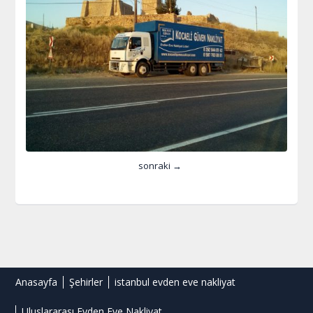
sonraki →
Anasayfa
Şehirler
istanbul evden eve nakliyat
Uluslararası Evden Eve Nakliyat