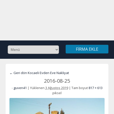
FIRMA EKLE
← Geri dön Kocaeli Evden Eve Nakliyat
2016-08-25
-
guven41
|
Yüklenen
3 Ağustos 2019
|
Tam boyut
817 × 613
piksel