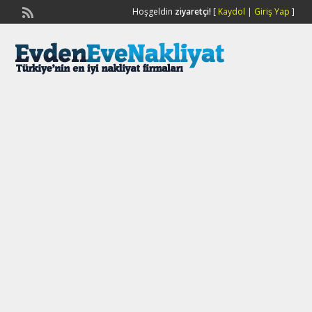
Hoşgeldin
ziyaretçi!
[
Kaydol
|
Giriş Yap
]