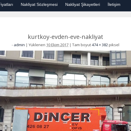
iyatları
Nakliyat Sözleşmesi
Nakliyat Şikayetleri
İletişim
kurtkoy-evden-eve-nakliyat
-
admin
|
Yüklenen
10 Ekim 2017
|
Tam boyut
474 × 382
piksel