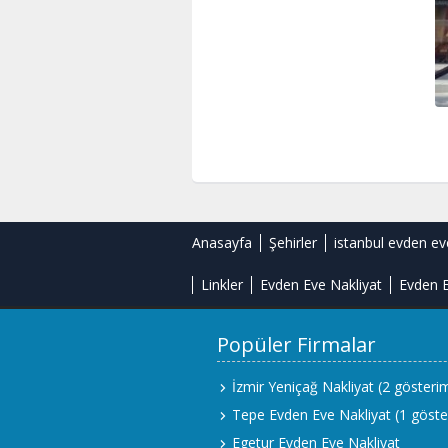
Anasayfa
Şehirler
istanbul evden ev
Linkler
Evden Eve Nakliyat
Evden E
Popüler Firmalar
İzmir Yeniçağ Nakliyat
(2 gösteri
Tepe Evden Eve Nakliyat
(1 göste
Egetur Evden Eve Nakliyat