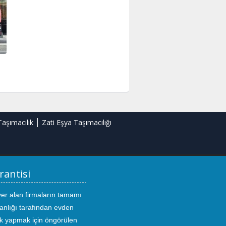
Taşımacılık
Zati Eşya Taşımacılığı
rantisi
yer alan firmaların tamamı
anlığı tarafından evden
ık yapmak için öngörülen