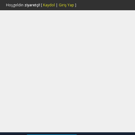
Hoşgeldin
ziyaretçi!
[
Kaydol
|
Giriş Yap
]