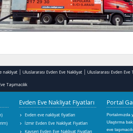
e nakliyat
Uluslararası Evden Eve Nakliyat
Uluslararası Evden Eve 
ve Taşımacılık
Evden Eve Nakliyat Fiyatları
Portal Ga
m)
Evden eve nakliyat fiyatları
Portalımızda 
Ulaştırma bak
rim)
İzmir Evden Eve Nakliyat Fiyatları
eve taşımacıl
Kayseri Evden Eve Nakliyat Fiyatları