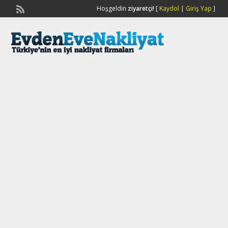
Hoşgeldin
ziyaretçi!
[
Kaydol
|
Giriş Yap
]