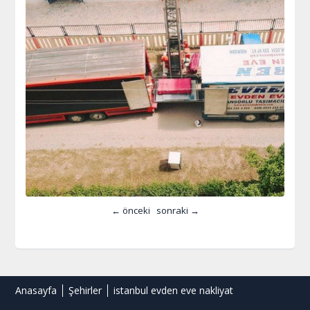
← önceki
sonraki →
Anasayfa
Şehirler
istanbul evden eve nakliyat