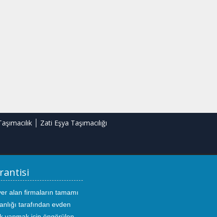
Taşımacılık
Zati Eşya Taşımacılığı
rantisi
yer alan firmaların tamamı
anlığı tarafından evden
ık yapmak için öngörülen