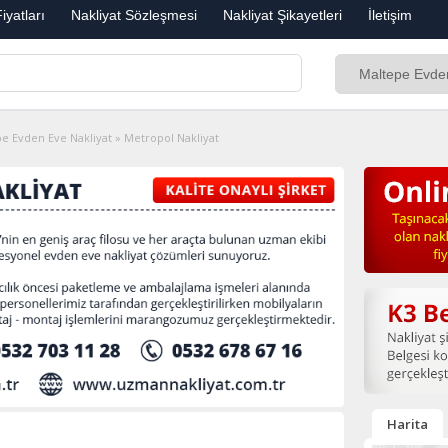
iyatları
Nakliyat Sözleşmesi
Nakliyat Şikayetleri
İletişim
e Evden Eve Nakliyat
»
Metropol Nakliyat
Harita