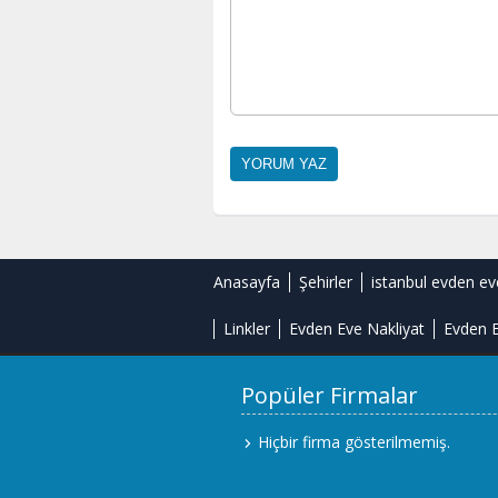
Anasayfa
Şehirler
istanbul evden ev
Linkler
Evden Eve Nakliyat
Evden E
Popüler Firmalar
Hiçbir firma gösterilmemiş.