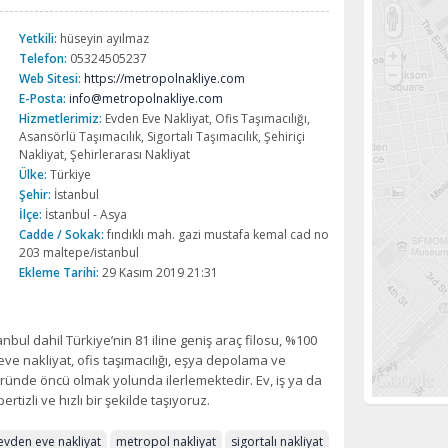
Yetkili:
hüseyin ayılmaz
Telefon:
05324505237
Web Sitesi:
https://metropolnakliye.com
E-Posta:
info@metropolnakliye.com
Hizmetlerimiz:
Evden Eve Nakliyat, Ofis Taşımacılığı,
Asansörlü Taşımacılık, Sigortalı Taşımacılık, Şehiriçi
Nakliyat, Şehirlerarası Nakliyat
Ülke:
Türkiye
Şehir:
İstanbul
İlçe:
İstanbul - Asya
Cadde / Sokak:
fındıklı mah. gazi mustafa kemal cad no
203 maltepe/istanbul
Ekleme Tarihi:
29 Kasım 2019 21:31
anbul dahil Türkiye’nin 81 iline geniş araç filosu, %100
ve nakliyat, ofis taşımacılığı, eşya depolama ve
öründe öncü olmak yolunda ilerlemektedir. Ev, iş ya da
rtizli ve hızlı bir şekilde taşıyoruz.
evden eve nakliyat
metropol nakliyat
sigortalı nakliyat