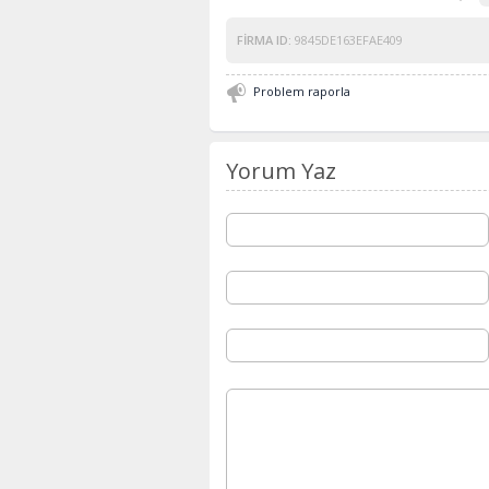
FIRMA ID:
9845DE163EFAE409
Problem raporla
Yorum Yaz