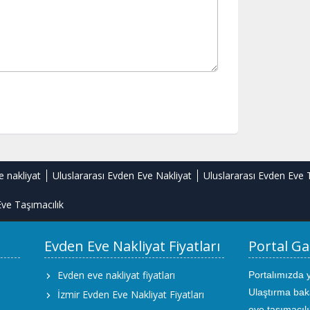
e nakliyat
Uluslararası Evden Eve Nakliyat
Uluslararası Evden Eve 
ve Taşımacılık
Evden Eve Nakliyat Fiyatları
Portal Ga
Evden eve nakliyat fiyatları
Portalımızda 
Ulaştırma bak
İzmir Evden Eve Nakliyat Fiyatları
eve taşımacıl