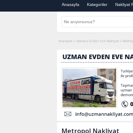
Anasayfa
Kategoriler
Nakliyat F
Anasayfa
»
İstanbul Evden Eve Nakliyat
»
Maltep
Metropol Nakliyat