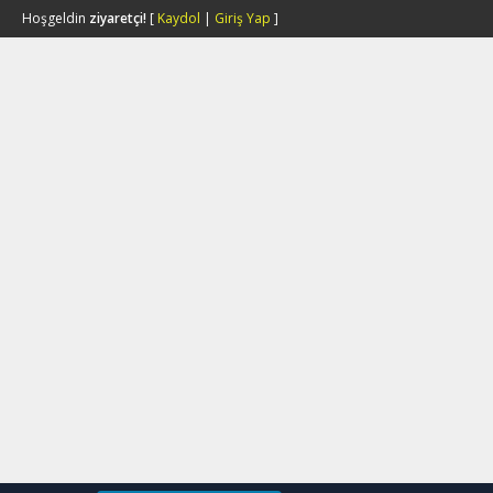
Hoşgeldin
ziyaretçi!
[
Kaydol
|
Giriş Yap
]