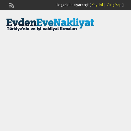
Hoşgeldin
ziyaretçi!
[
Kaydol
|
Giriş Yap
]