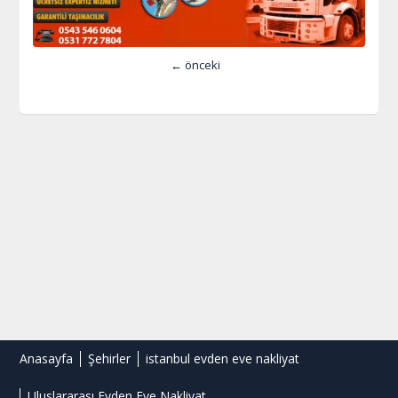
← önceki
Anasayfa
Şehirler
istanbul evden eve nakliyat
Uluslararası Evden Eve Nakliyat