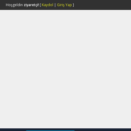
Hoşgeldin
ziyaretçi!
[
Kaydol
|
Giriş Yap
]