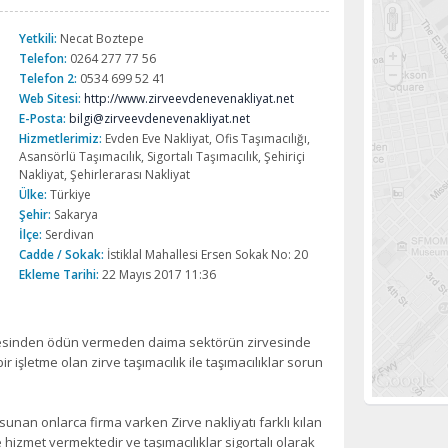
Yetkili:
Necat Boztepe
Telefon:
0264 277 77 56
Telefon 2:
0534 699 52 41
Web Sitesi:
http://www.zirveevdenevenakliyat.net
E-Posta:
bilgi@zirveevdenevenakliyat.net
Hizmetlerimiz:
Evden Eve Nakliyat, Ofis Taşımacılığı,
Asansörlü Taşımacılık, Sigortalı Taşımacılık, Şehiriçi
Nakliyat, Şehirlerarası Nakliyat
Ülke:
Türkiye
Şehir:
Sakarya
İlçe:
Serdivan
Cadde / Sokak:
İstiklal Mahallesi Ersen Sokak No: 20
Ekleme Tarihi:
22 Mayıs 2017 11:36
esinden ödün vermeden daima sektörün zirvesinde
r işletme olan zirve taşımacılık ile taşımacılıklar sorun
unan onlarca firma varken Zirve nakliyatı farklı kılan
le hizmet vermektedir ve taşımacılıklar sigortalı olarak