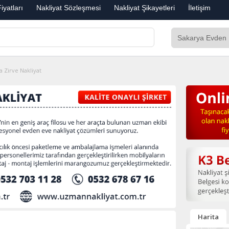
iyatları
Nakliyat Sözleşmesi
Nakliyat Şikayetleri
İletişim
a Zirve Nakliyat
Harita
t