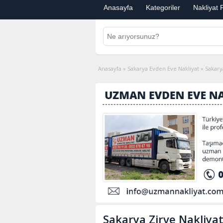
Anasayfa
Kategoriler
Nakliyat F
Anasayfa
»
Sakarya Evden Eve Nakliyat
»
Sakary
Sakarya Zirve Nakliya