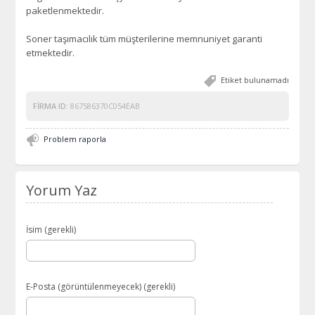
paketlenmektedir.
Soner taşımacılık tüm müşterilerine memnuniyet garanti
etmektedir.
Etiket bulunamadı
FIRMA ID:
867586370C054EAB
Problem raporla
Yorum Yaz
İsim (gerekli)
E-Posta (görüntülenmeyecek) (gerekli)