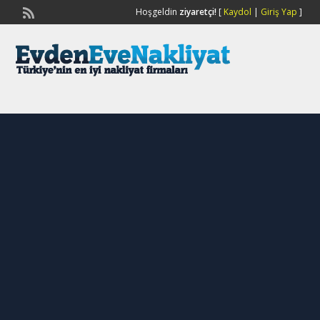
Hoşgeldin
ziyaretçi!
[
Kaydol
|
Giriş Yap
]