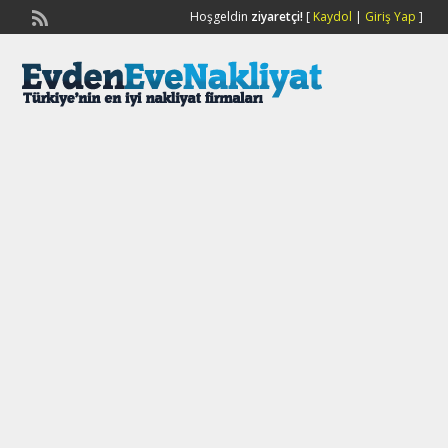
Hoşgeldin
ziyaretçi!
[
Kaydol
|
Giriş Yap
]