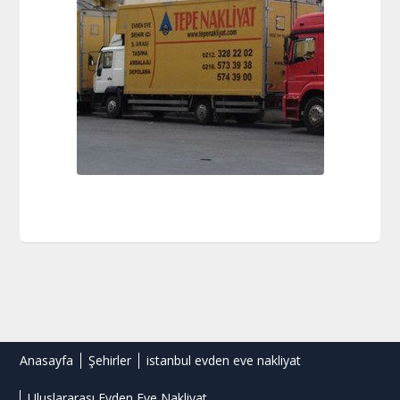
Anasayfa
Şehirler
istanbul evden eve nakliyat
Uluslararası Evden Eve Nakliyat