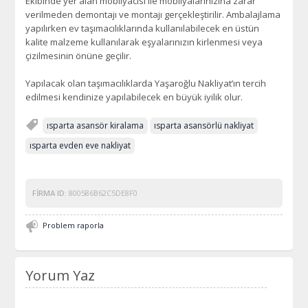
Ekibinde yer alan mobilyacısı ile mobilyalarınızına zarar
verilmeden demontajı ve montajı gerçekleştirilir. Ambalajlama
yapılırken ev taşımacılıklarında kullanılabilecek en üstün
kalite malzeme kullanılarak eşyalarınızın kirlenmesi veya
çizilmesinin önüne geçilir.
Yapılacak olan taşımacılıklarda Yaşaroğlu Nakliyat’ın tercih
edilmesi kendinize yapılabilecek en büyük iyilik olur.
ısparta asansör kiralama
ısparta asansörlü nakliyat
ısparta evden eve nakliyat
FIRMA ID:
800586B62C5DE8F0
Problem raporla
Yorum Yaz