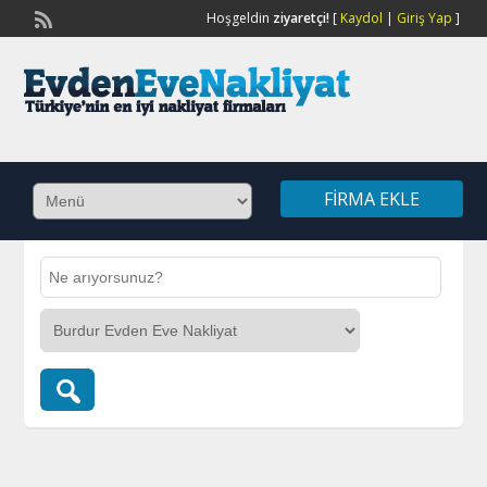
Hoşgeldin
ziyaretçi!
[
Kaydol
|
Giriş Yap
]
FIRMA EKLE