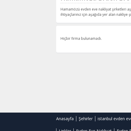
Hamamözü evden eve nakliyat şirketleri aş
ihtiyaçlarınız için aşağıda yer alan nakliye şi
Hiçbir firma bulunamadı.
Anasayfa
Şehirler
istanbul evden ev
Linkler
Evden Eve Nakliyat
Evden E