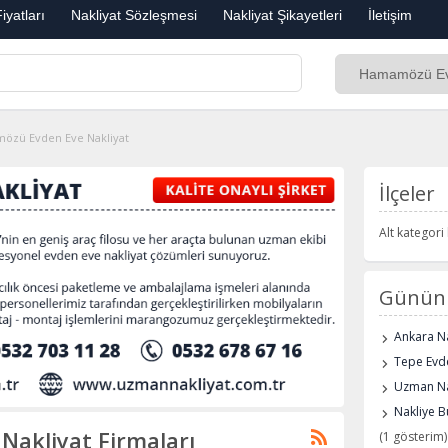
iyatları
Nakliyat Sözleşmesi
Nakliyat Şikayetleri
İletişim
özü Evden Eve Nakliyat
İlçeler
Alt kategor
Günün 
Ankara Na
Tepe Evde
Uzman Na
Nakliye B
akliyat Firmaları
(1 gösterim)