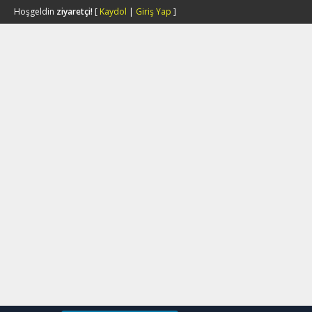
Hoşgeldin
ziyaretçi!
[
Kaydol
|
Giriş Yap
]