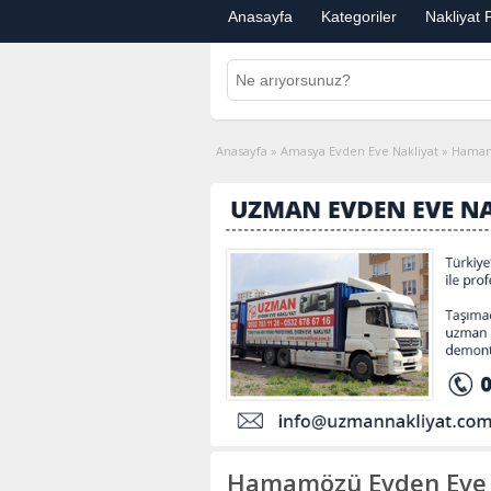
Anasayfa
Kategoriler
Nakliyat F
Anasayfa
»
Amasya Evden Eve Nakliyat
»
Hamam
Hamamözü Evden Eve N