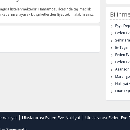
ağıda listelenmektedir. Hamamözü ilçesinde taşımacılık
Bilinme
rketlerini arayarak bu şirketlerden fiyat teklifi alabilirsiniz.
Eşya De
Evden Eve
Şehirlera
Ev Taşıma
Evden Ev
Evden Eve
Asansör K
Marangoz
Nakliyat 
Fuar Taşı
e nakliyat
Uluslararası Evden Eve Nakliyat
Uluslararası Evden Eve 
ve Taşımacılık