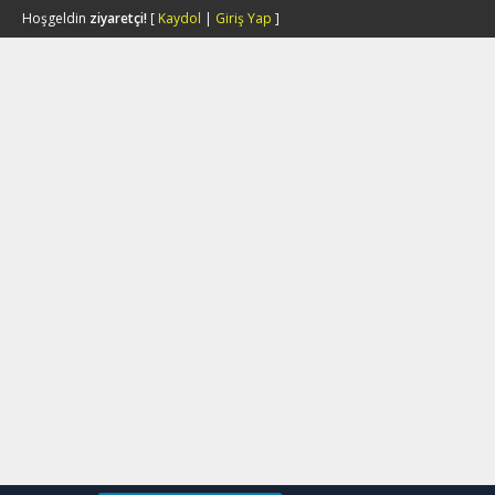
Hoşgeldin
ziyaretçi!
[
Kaydol
|
Giriş Yap
]