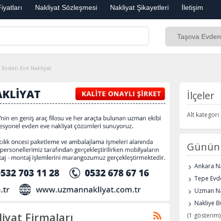
iyatları
Nakliyat Sözleşmesi
Nakliyat Şikayetleri
İletişim
 Evden Eve Nakliyat
İlçeler
Alt kategor
Günün 
Ankara Na
Tepe Evde
Uzman Na
Nakliye B
iyat Firmaları
(1 gösterim)