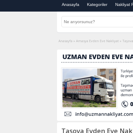
Anasayfa
Kategoriler
Nakliyat F
Anasayfa
»
Amasya Evden Eve Nakliyat
»
Taşova
Taşova Evden Eve Nakl