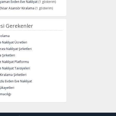
ryaman Evden Eve Nakliyat
(1 gösterim)
çhisar Asansör Kiralama
(1 gösterim)
si Gerekenler
polama
 Nakliyat Ücretleri
rası Nakliyat Şirketleri
 Şirketleri
e Nakliyat Platformu
 Nakliyat Tavsiyeleri
iralama Şirketleri
lu Evden Eve Nakliyat
Şikayetleri
macılığı