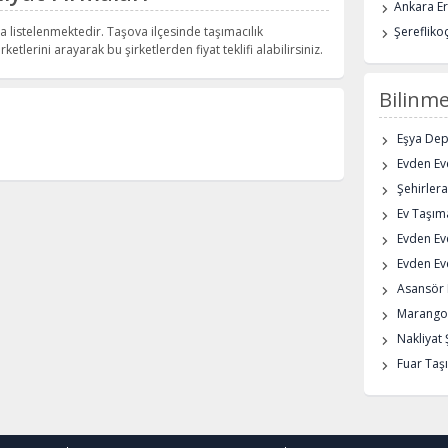
Ankara E
a listelenmektedir. Taşova ilçesinde taşımacılık
Şerefliko
rketlerini arayarak bu şirketlerden fiyat teklifi alabilirsiniz.
Bilinme
Eşya De
Evden Eve
Şehirlera
Ev Taşıma
Evden Ev
Evden Eve
Asansör K
Marangoz
Nakliyat 
Fuar Taşı