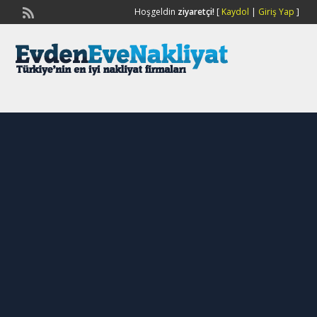
Hoşgeldin
ziyaretçi!
[
Kaydol
|
Giriş Yap
]