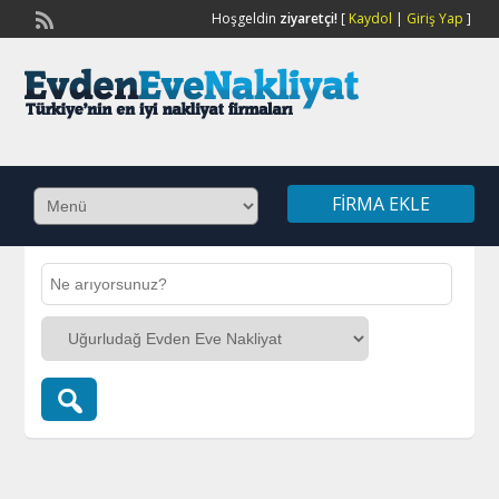
Hoşgeldin
ziyaretçi!
[
Kaydol
|
Giriş Yap
]
FIRMA EKLE