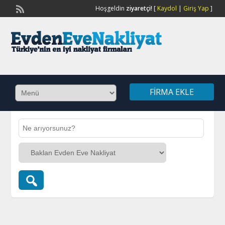
Hoşgeldin
ziyaretçi!
[
Kaydol
|
Giriş Yap
]
FIRMA EKLE