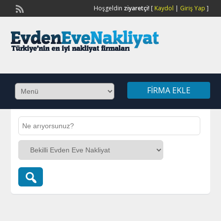
Hoşgeldin
ziyaretçi!
[
Kaydol
|
Giriş Yap
]
FIRMA EKLE