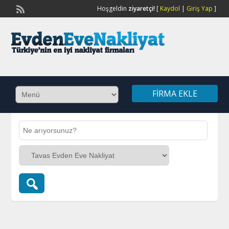
Hoşgeldin
ziyaretçi!
[
Kaydol
|
Giriş Yap
]
FIRMA EKLE