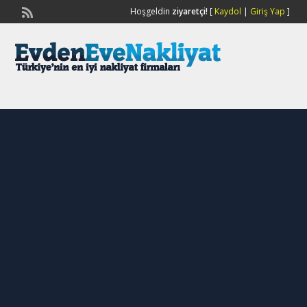
Hoşgeldin
ziyaretçi!
[
Kaydol
|
Giriş Yap
]