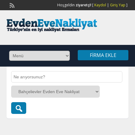
Hoşgeldin
ziyaretçi!
[
Kaydol
|
Giriş Yap
]
FIRMA EKLE