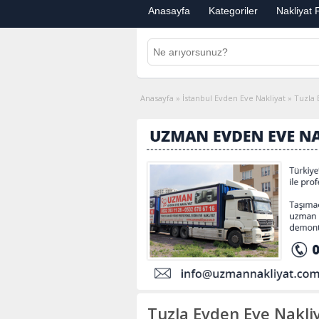
Anasayfa
Kategoriler
Nakliyat F
Anasayfa
»
İstanbul Evden Eve Nakliyat
»
Tuzla 
Tuzla Evden Eve Nakliy