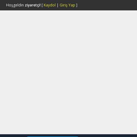
Hoşgeldin
ziyaretçi!
[
Kaydol
|
Giriş Yap
]