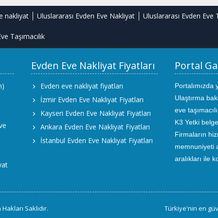
e nakliyat
Uluslararası Evden Eve Nakliyat
Uluslararası Evden Eve 
ve Taşımacılık
Evden Eve Nakliyat Fiyatları
Portal Ga
m)
Evden eve nakliyat fiyatları
Portalımızda 
Ulaştırma bak
İzmir Evden Eve Nakliyat Fiyatları
eve taşımacıl
Kayseri Evden Eve Nakliyat Fiyatları
K3 Yetki belge
ve
Ankara Evden Eve Nakliyat Fiyatları
Firmaların hiz
İstanbul Evden Eve Nakliyat Fiyatları
memnuniyeti an
aralıkları ile 
yat
Hakları Saklıdır.
Türkiye'nin en güv