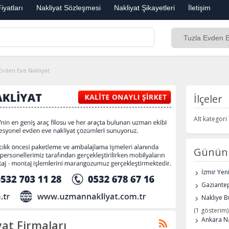
iyatları
Nakliyat Sözleşmesi
Nakliyat Şikayetleri
İletişim
Evden Eve Nakliyat
İlçeler
Alt kategor
Günün 
İzmir Yen
Gaziantep
Nakliye B
(1 gösterim)
Ankara Na
at Firmaları