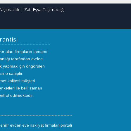
Taşımacılık
Zati Eşya Taşımacılığı
rantisi
yer alan firmaların tamamı
anlığı tarafından evden
ık yapmak için öngörülen
sine sahiptir.
met kalitesi müşteri
ketleri ile belli zaman
kontrol edilmektedir.
enilir evden eve nakliyat firmaları portalı