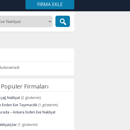
FIRMA EKLE
i bulunamadı
Popüler Firmaları
içağ Nakliyat
(2 gösterim)
 Evden Eve Taşımacılık
(1 gösterim)
urada – Ankara Evden Eve Nakliyat
kliyatçılar
(1 gösterim)