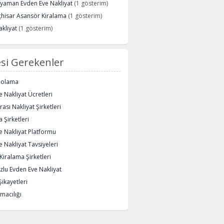
ryaman Evden Eve Nakliyat
(1 gösterim)
çhisar Asansör Kiralama
(1 gösterim)
kliyat
(1 gösterim)
si Gerekenler
polama
 Nakliyat Ücretleri
rası Nakliyat Şirketleri
 Şirketleri
e Nakliyat Platformu
 Nakliyat Tavsiyeleri
iralama Şirketleri
lu Evden Eve Nakliyat
Şikayetleri
macılığı