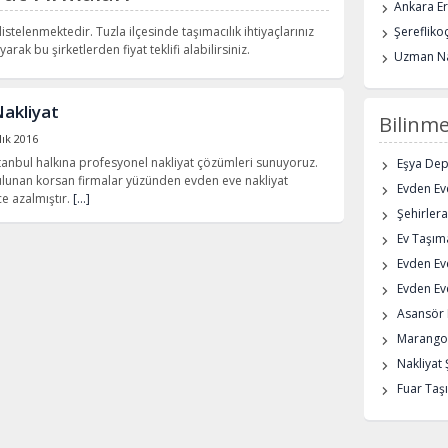
Ankara E
istelenmektedir. Tuzla ilçesinde taşımacılık ihtiyaçlarınız
Şerefliko
arak bu şirketlerden fiyat teklifi alabilirsiniz.
Uzman Na
Nakliyat
Bilinme
lık 2016
stanbul halkına profesyonel nakliyat çözümleri sunuyoruz.
Eşya De
ulunan korsan firmalar yüzünden evden eve nakliyat
Evden Eve
e azalmıştır.
[…]
Şehirlera
Ev Taşıma
Evden Ev
Evden Eve
Asansör K
Marangoz
Nakliyat 
Fuar Taşı