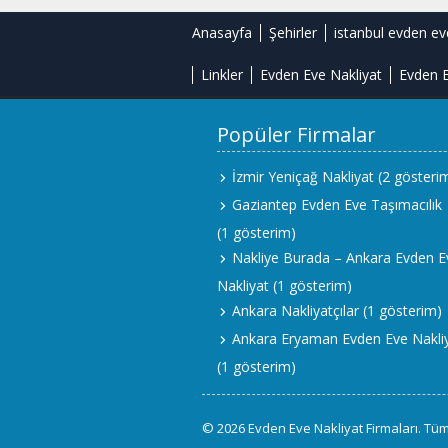
Anasayfa
Şehirler
istanbul evden ev
Linkler
Evden Eve Nakliyat
Evden E
Popüler Firmalar
İzmir Yeniçağ Nakliyat
(2 gösteri
Gaziantep Evden Eve Taşımacılık
(1 gösterim)
Nakliye Burada – Ankara Evden E
Nakliyat
(1 gösterim)
Ankara Nakliyatçılar
(1 gösterim)
Ankara Eryaman Evden Eve Nakli
(1 gösterim)
© 2026 Evden Eve Nakliyat Firmaları. Tüm 