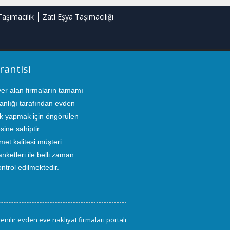
Taşımacılık
Zati Eşya Taşımacılığı
rantisi
yer alan firmaların tamamı
anlığı tarafından evden
ık yapmak için öngörülen
sine sahiptir.
met kalitesi müşteri
ketleri ile belli zaman
kontrol edilmektedir.
enilir evden eve nakliyat firmaları portalı