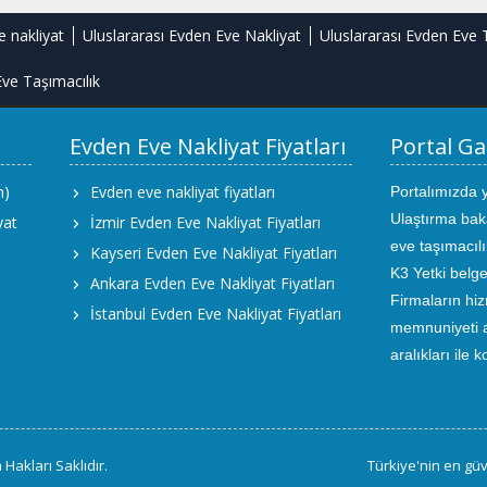
e nakliyat
Uluslararası Evden Eve Nakliyat
Uluslararası Evden Eve 
ve Taşımacılık
Evden Eve Nakliyat Fiyatları
Portal Ga
m)
Evden eve nakliyat fiyatları
Portalımızda 
Ulaştırma bak
yat
İzmir Evden Eve Nakliyat Fiyatları
eve taşımacıl
Kayseri Evden Eve Nakliyat Fiyatları
K3 Yetki belge
Ankara Evden Eve Nakliyat Fiyatları
Firmaların hiz
İstanbul Evden Eve Nakliyat Fiyatları
memnuniyeti an
aralıkları ile 
Hakları Saklıdır.
Türkiye'nin en güv