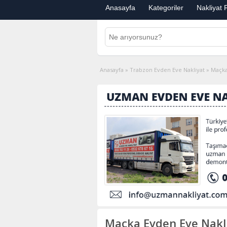
Anasayfa
Kategoriler
Nakliyat F
Anasayfa
»
Trabzon Evden Eve Nakliyat
»
Maçka
Maçka Evden Eve Nakli