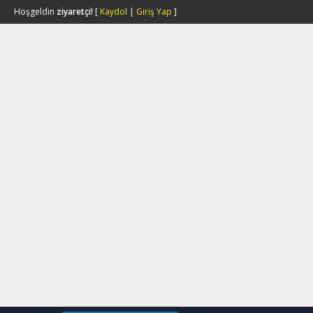
Hoşgeldin
ziyaretçi!
[
Kaydol
|
Giriş Yap
]