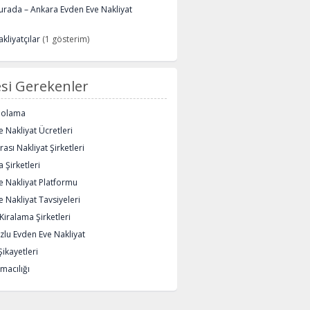
urada – Ankara Evden Eve Nakliyat
kliyatçılar
(1 gösterim)
si Gerekenler
polama
 Nakliyat Ücretleri
rası Nakliyat Şirketleri
 Şirketleri
e Nakliyat Platformu
 Nakliyat Tavsiyeleri
iralama Şirketleri
lu Evden Eve Nakliyat
Şikayetleri
macılığı