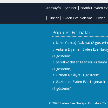
Anasayfa
Şehirler
istanbul evden ev
Linkler
Evden Eve Nakliyat
Evden E
Popüler Firmalar
İzmir Yeniçağ Nakliyat
(2 gösteri
Ankara Eryaman Evden Eve Nakli
(1 gösterim)
Şereflikoçhisar Asansör Kiralama
(1 gösterim)
Uzman Nakliyat
(1 gösterim)
Gaziantep Evden Eve Taşımacılık
(1 gösterim)
© 2026 Evden Eve Nakliyat Firmaları. Tüm 