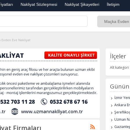
iyatları
Nakliyat Sözleşmesi
Nakliyat Şikayetleri
İletişim
 Evden Eve Nakliyat
İlçeler
Alt kategor
Günün 
İzmir Yen
Ankara E
Şerefliko
Uzman Na
yat Firmaları
Gaziantep