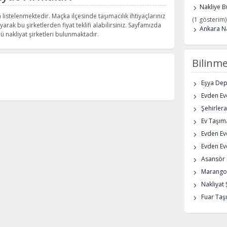
Nakliye B
listelenmektedir. Maçka ilçesinde taşımacılık ihtiyaçlarınız
(1 gösterim)
yarak bu şirketlerden fiyat teklifi alabilirsiniz. Sayfamızda
Ankara Na
 nakliyat şirketleri bulunmaktadır.
Bilinme
Eşya De
Evden Eve
Şehirlera
Ev Taşıma
Evden Ev
Evden Eve
Asansör K
Marangoz
Nakliyat 
Fuar Taşı