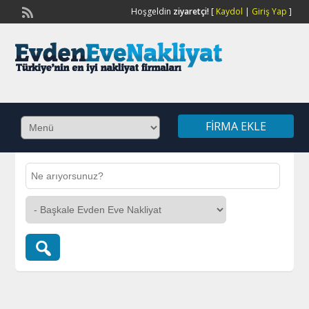
Hoşgeldin
ziyaretçi!
[
Kaydol
|
Giriş Yap
]
FIRMA EKLE